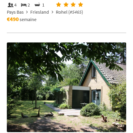
4
2
1
Pays Bas
Friesland
Rohel (
#5465
)
€490
semaine