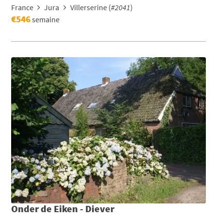
France
Jura
Villerserine (
#2041
)
€546
semaine
Onder de Eiken - Diever