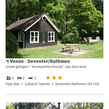
‘t Venne - Deventer/Bathmen
Uniek gelegen “ boswachtershuisje” aan bosrand.
4
2
1
Pays Bas
Salland Twente
Deventer/Bathmen (
#5739
)