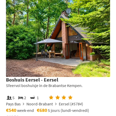
Boshuis Eersel - Eersel
Sfeervol boshuisje in de Brabantse Kempen.
5
2
1
Pays Bas
Noord-Brabant
Eersel (
#5784
)
€540
€680
week-end
5 jours (lundi-vendredi)