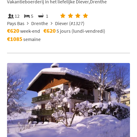
Vakantieboerderij in het liefelijke Diever,Drenthe
12
5
1
Pays Bas
Drenthe
Diever (
#1327
)
€620
€620
week-end
5 jours (lundi-vendredi)
€1085
semaine