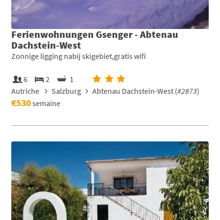
Ferienwohnungen Gsenger - Abtenau
Dachstein-West
Zonnige ligging nabij skigebiet,gratis wifi
6
2
1
Autriche
Salzburg
Abtenau Dachstein-West (
#2873
)
€530
semaine