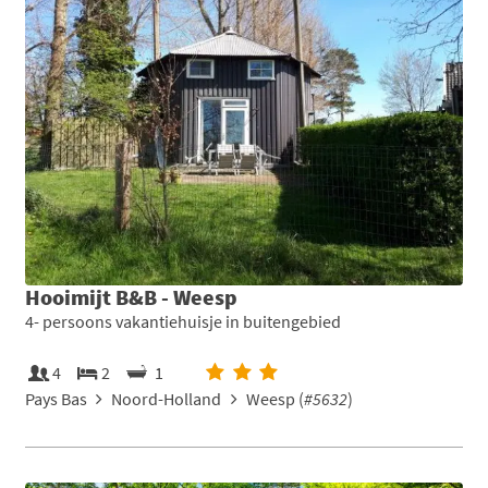
Hooimijt B&B - Weesp
4- persoons vakantiehuisje in buitengebied
4
2
1
Pays Bas
Noord-Holland
Weesp (
#5632
)