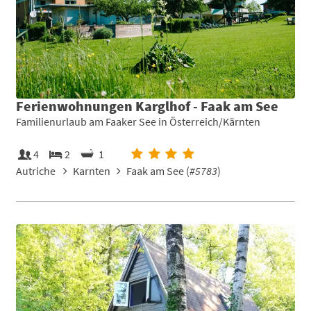
Ferienwohnungen Karglhof - Faak am See
Familienurlaub am Faaker See in Österreich/Kärnten
4
2
1
Autriche
Karnten
Faak am See (
#5783
)