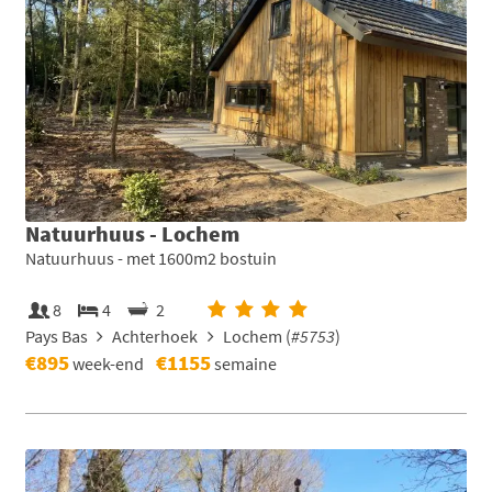
Natuurhuus - Lochem
Natuurhuus - met 1600m2 bostuin
8
4
2
Pays Bas
Achterhoek
Lochem (
#5753
)
€895
€1155
week-end
semaine