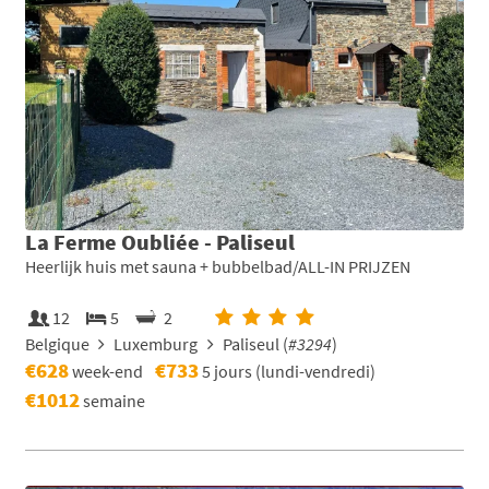
La Ferme Oubliée - Paliseul
Heerlijk huis met sauna + bubbelbad/ALL-IN PRIJZEN
12
5
2
Belgique
Luxemburg
Paliseul (
#3294
)
€628
€733
week-end
5 jours (lundi-vendredi)
€1012
semaine