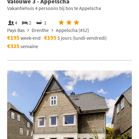
Valouwe 3 - Appelscha
Vakantiehuis 4 persoons bij bos te Appelscha
4
2
1
Pays Bas
Drenthe
Appelscha (
#52
)
€195
€195
week-end
5 jours (lundi-vendredi)
€325
semaine