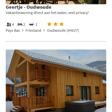
Geertje - Oudwoude
Vakantiewoning direct aan het water, veel privacy!
4
2
1
Pays Bas
Friesland
Oudwoude (
#4637
)