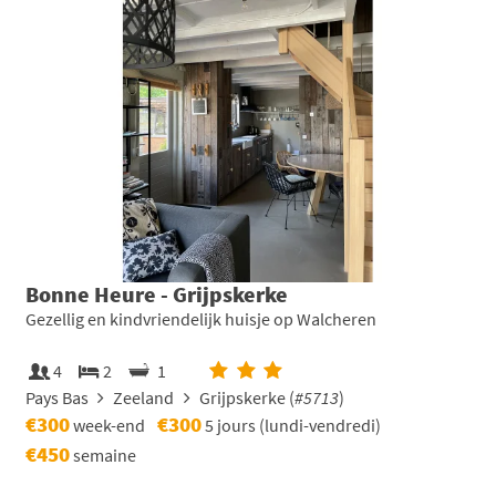
Bonne Heure - Grijpskerke
Gezellig en kindvriendelijk huisje op Walcheren
4
2
1
Pays Bas
Zeeland
Grijpskerke (
#5713
)
€300
€300
week-end
5 jours (lundi-vendredi)
€450
semaine