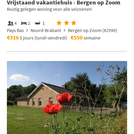
Vrijstaand vakantiehuis - Bergen op Zoom
Rustig gelegen woning voor alle seizoenen
4
2
1
Pays Bas
Noord-Brabant
Bergen op Zoom (
#2990
)
€316
€550
5 jours (lundi-vendredi)
semaine