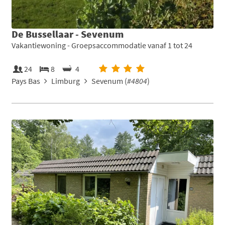
De Bussellaar - Sevenum
Vakantiewoning - Groepsaccommodatie vanaf 1 tot 24
24
8
4
Pays Bas
Limburg
Sevenum (
#4804
)