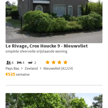
Le Rivage, Crox Houcke 9 - Nieuwvliet
omplete sfeervolle vrijstaande woning
8
4
2
Pays Bas
Zeeland
Nieuwvliet (
#1214
)
€525
semaine