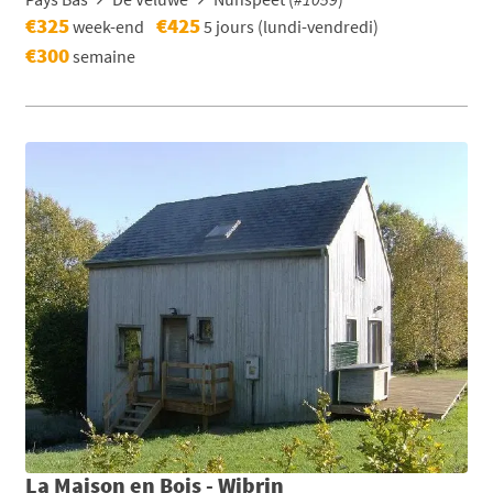
€325
€425
week-end
5 jours (lundi-vendredi)
€300
semaine
La Maison en Bois - Wibrin