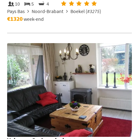
10
5
4
Pays Bas
Noord-Brabant
Boekel (
#3275
)
€1320
week-end