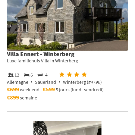
Villa Ennert - Winterberg
Luxe familiehuis Villa in Winterberg
12
6
4
Allemagne
Sauerland
Winterberg (
#4790
)
€699
€599
week-end
5 jours (lundi-vendredi)
€899
semaine