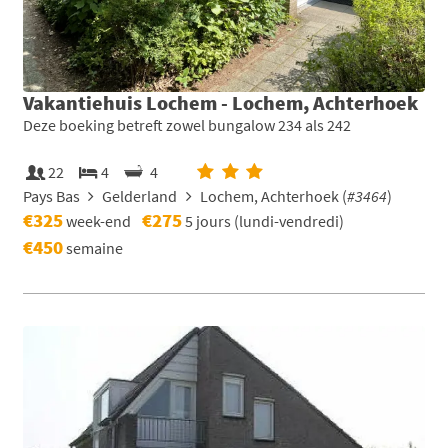
Vakantiehuis Lochem - Lochem, Achterhoek
Deze boeking betreft zowel bungalow 234 als 242
22
4
4
Pays Bas
Gelderland
Lochem, Achterhoek (
#3464
)
€325
€275
week-end
5 jours (lundi-vendredi)
€450
semaine