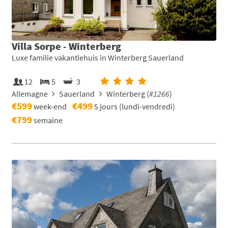
Villa Sorpe - Winterberg
Luxe familie vakantiehuis in Winterberg Sauerland
12
5
3
Allemagne
Sauerland
Winterberg (
#1266
)
€599
€499
week-end
5 jours (lundi-vendredi)
€799
semaine