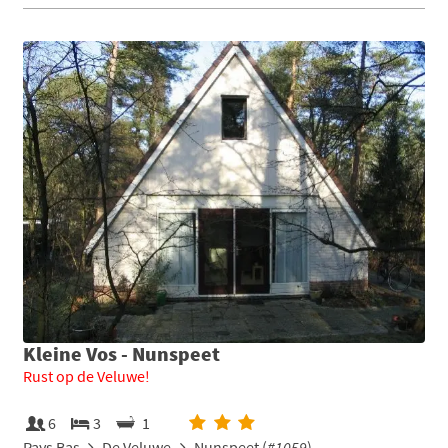
Kleine Vos - Nunspeet
Rust op de Veluwe!
6
3
1
Pays Bas
De Veluwe
Nunspeet (
#1059
)