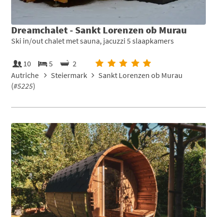
Dreamchalet - Sankt Lorenzen ob Murau
Ski in/out chalet met sauna, jacuzzi 5 slaapkamers
10
5
2
Autriche
Steiermark
Sankt Lorenzen ob Murau
(
#5225
)