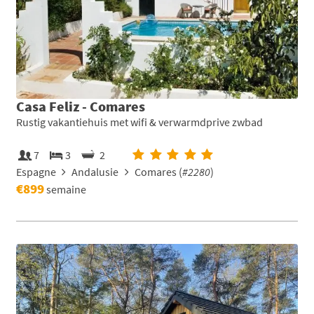
Casa Feliz - Comares
Rustig vakantiehuis met wifi & verwarmdprive zwbad
7
3
2
Espagne
Andalusie
Comares (
#2280
)
€899
semaine