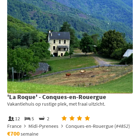
'La Roque' - Conques-en-Rouergue
Vakantiehuis op rustige plek, met fraai uitzicht.
12
5
2
France
Midi-Pyrenees
Conques-en-Rouergue (
#4852
)
€700
semaine