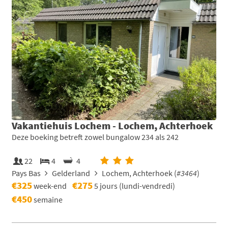
Vakantiehuis Lochem - Lochem, Achterhoek
Deze boeking betreft zowel bungalow 234 als 242
22
4
4
Pays Bas
Gelderland
Lochem, Achterhoek (
#3464
)
€325
€275
week-end
5 jours (lundi-vendredi)
€450
semaine