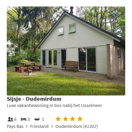
Sijsje - Oudemirdum
Luxe vakantiewoning in bos nabij het IJsselmeer
6
3
1
Pays Bas
Friesland
Oudemirdum (
#1302
)