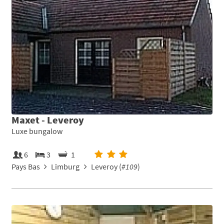
Maxet - Leveroy
Luxe bungalow
6
3
1
Pays Bas
Limburg
Leveroy (
#109
)