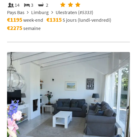
14
3
2
Pays Bas
Limburg
Ulestraten (
#5333
)
€1195
€1315
week-end
5 jours (lundi-vendredi)
€2275
semaine