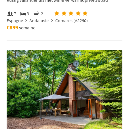
Rustig vakantiehuis met wifi & verwarmdprive zwbad
7
3
2
Espagne
Andalusie
Comares (
#2280
)
€899
semaine