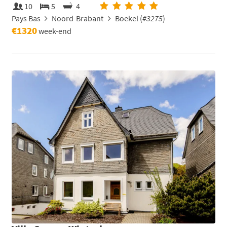
10
5
4
Pays Bas
Noord-Brabant
Boekel (
#3275
)
€1320
week-end