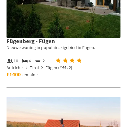
Fügenberg - Fügen
Nieuwe woning in populair skigebied in Fugen.
10
4
2
Autriche
Tirol
Fügen (
#4542
)
€1400
semaine