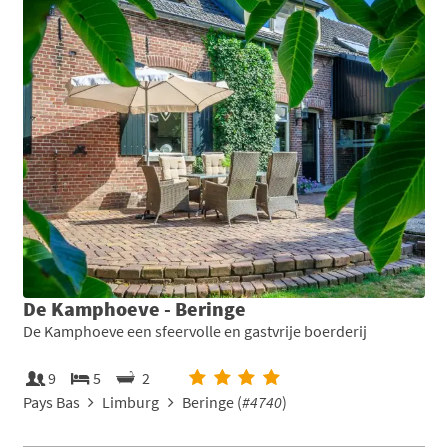
De Kamphoeve - Beringe
De Kamphoeve een sfeervolle en gastvrije boerderij
9
5
2
Pays Bas
Limburg
Beringe (
#4740
)