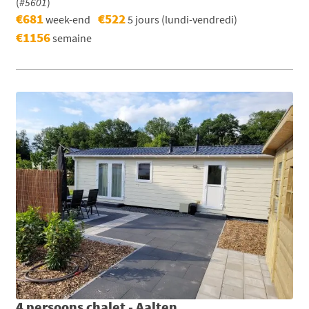
(
#5601
)
€681
€522
week-end
5 jours (lundi-vendredi)
€1156
semaine
4 persoons chalet - Aalten