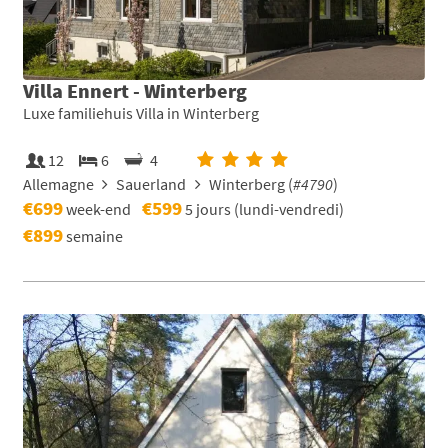
Villa Ennert - Winterberg
Luxe familiehuis Villa in Winterberg
12
6
4
Allemagne
Sauerland
Winterberg (
#4790
)
€699
€599
week-end
5 jours (lundi-vendredi)
€899
semaine