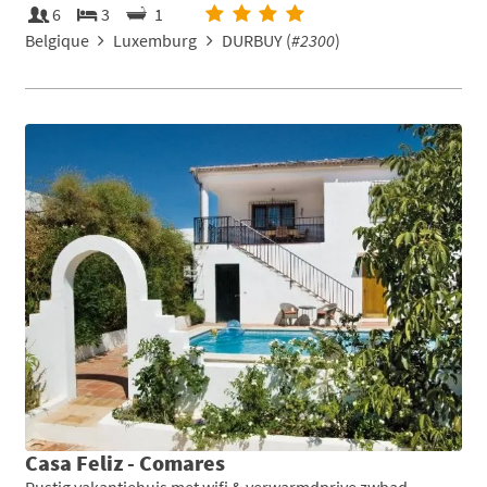
6
3
1
Belgique
Luxemburg
DURBUY (
#2300
)
Casa Feliz - Comares