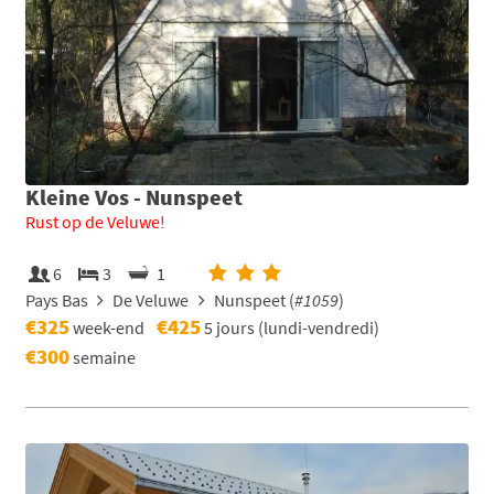
Kleine Vos - Nunspeet
Rust op de Veluwe!
6
3
1
Pays Bas
De Veluwe
Nunspeet (
#1059
)
€325
€425
week-end
5 jours (lundi-vendredi)
€300
semaine