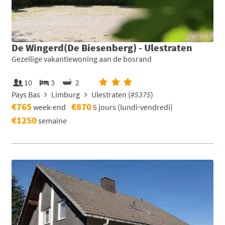
De Wingerd(De Biesenberg) - Ulestraten
Gezellige vakantiewoning aan de bosrand
10
3
2
Pays Bas
Limburg
Ulestraten (
#5375
)
€765
€870
week-end
5 jours (lundi-vendredi)
€1250
semaine