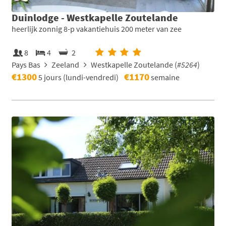
Duinlodge - Westkapelle Zoutelande
heerlijk zonnig 8-p vakantiehuis 200 meter van zee
8
4
2
Pays Bas
Zeeland
Westkapelle Zoutelande (
#5264
)
€1300
€1170
5 jours (lundi-vendredi)
semaine