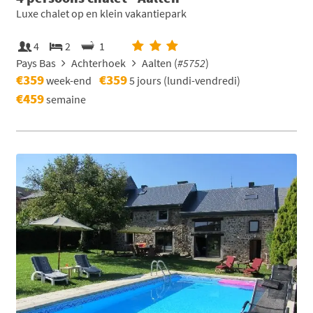
Luxe chalet op en klein vakantiepark
4
2
1
Pays Bas
Achterhoek
Aalten (
#5752
)
€359
€359
week-end
5 jours (lundi-vendredi)
€459
semaine