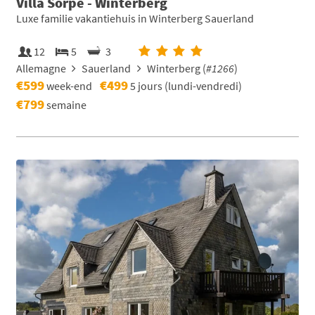
Villa Sorpe - Winterberg
Luxe familie vakantiehuis in Winterberg Sauerland
12
5
3
Allemagne
Sauerland
Winterberg (
#1266
)
€599
€499
week-end
5 jours (lundi-vendredi)
€799
semaine