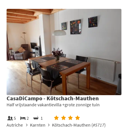
CasaDiCampo - Kötschach-Mauthen
Half vrijstaande vakantievilla +grote zonnige tuin
5
2
1
Autriche
Karnten
Kötschach-Mauthen (
#5717
)