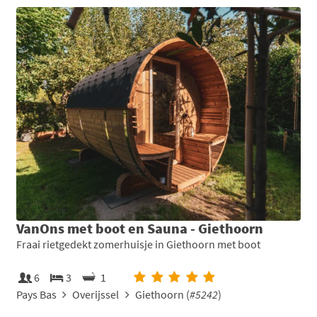
VanOns met boot en Sauna - Giethoorn
Fraai rietgedekt zomerhuisje in Giethoorn met boot
6
3
1
Pays Bas
Overijssel
Giethoorn (
#5242
)