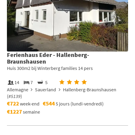
Ferienhaus Eder - Hallenberg-
Braunshausen
Huis 300m2 bij Winterberg families 14 pers
14
7
5
Allemagne
Sauerland
Hallenberg-Braunshausen
(
#5139
)
€722
€544
week-end
5 jours (lundi-vendredi)
€1227
semaine