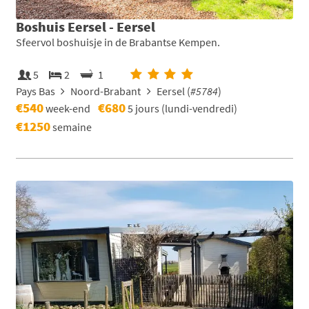
Boshuis Eersel - Eersel
Sfeervol boshuisje in de Brabantse Kempen.
5
2
1
Pays Bas
Noord-Brabant
Eersel (
#5784
)
€540
€680
week-end
5 jours (lundi-vendredi)
€1250
semaine