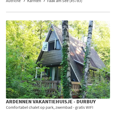
Autriche
Karnten
Faak am See (
#5783
)
ARDENNEN VAKANTIEHUISJE - DURBUY
Comfortabel chalet op park, zwembad - gratis WIFI