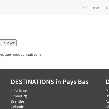
Recherche
D
ues que nous connaissons.
DESTINATIONS
in Pays Bas
Le Veluwe
P
Limbourg
B
Drenthe
A
Zélande
A