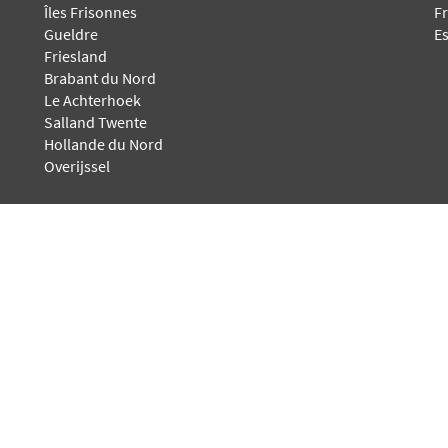
Îles Frisonnes
F
Gueldre
E
Friesland
Brabant du Nord
Le Achterhoek
Salland Twente
Hollande du Nord
Overijssel