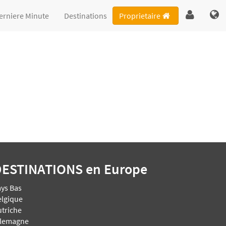
erniere Minute
Destinations
Proprietaire
DESTINATIONS
en Europe
ays Bas
elgique
utriche
llemagne