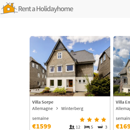
Villa Sorpe
Villa E
Allemagne
Winterberg
Allem
semaine
semai
€1599
€16
12
5
3