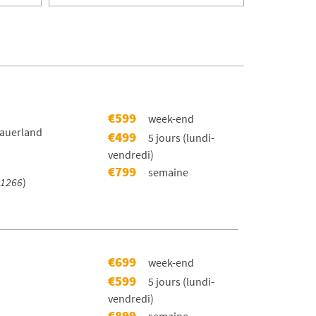
€599
week-end
Sauerland
€499
5 jours (lundi-
vendredi)
€799
semaine
1266
)
€699
week-end
€599
5 jours (lundi-
vendredi)
€899
semaine