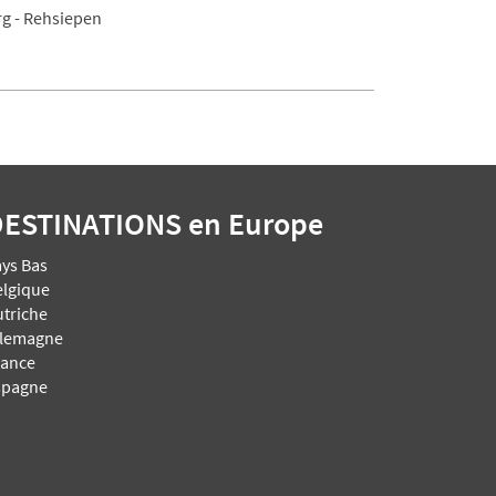
g - Rehsiepen
DESTINATIONS
en Europe
ays Bas
elgique
utriche
llemagne
rance
spagne