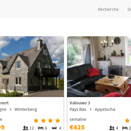
Recherche
D
nnert
Valouwe 3
agne
Winterberg
Pays Bas
Appelscha
ne
semaine
99
€425
12
6
4
4