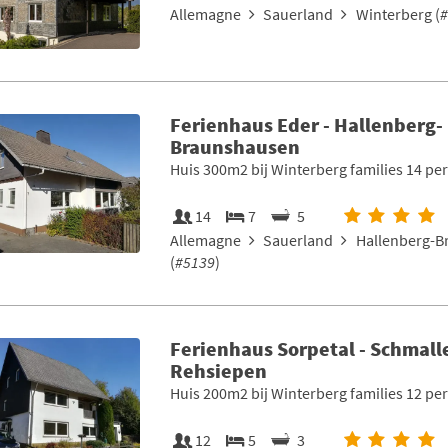
Allemagne
Sauerland
Winterberg (
#
Ferienhaus Eder - Hallenberg-
Braunshausen
Huis 300m2 bij Winterberg families 14 pe
14
7
5
Allemagne
Sauerland
Hallenberg-B
(
#5139
)
Ferienhaus Sorpetal - Schmall
Rehsiepen
Huis 200m2 bij Winterberg families 12 pe
12
5
3