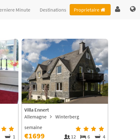
erniere Minute
Destinations
Proprietaire
Villa Ennert
Allemagne
Winterberg
semaine
€1699
2
1
12
6
4