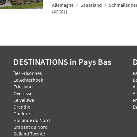
Allemagne
Sauerland
Schmallenber
(
#5601
)
DESTINATIONS
in Pays Bas
Îles Frisonnes
P
Le Achterhoek
B
Friesland
A
Overijssel
A
Le Veluwe
F
Drenthe
E
Gueldre
Hollande du Nord
Brabant du Nord
Salland Twente