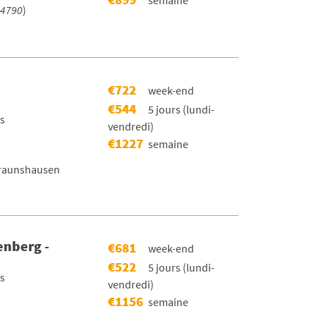
4790
)
€722
week-end
€544
5 jours (lundi-
rs
vendredi)
€1227
semaine
raunshausen
enberg -
€681
week-end
€522
5 jours (lundi-
rs
vendredi)
€1156
semaine