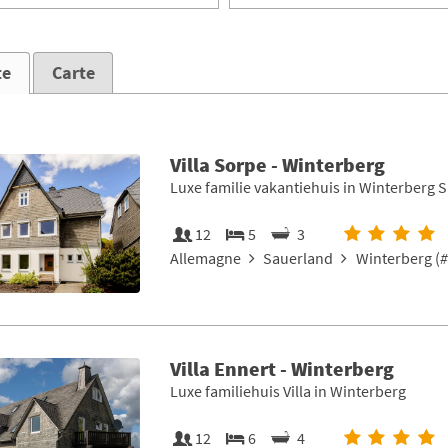
te
Carte
Villa Sorpe - Winterberg
Luxe familie vakantiehuis in Winterberg 
12
5
3
Allemagne
Sauerland
Winterberg (
#
Villa Ennert - Winterberg
Luxe familiehuis Villa in Winterberg
12
6
4