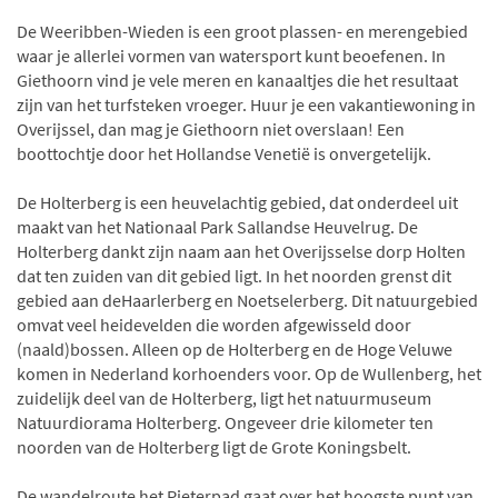
De Weeribben-Wieden is een groot plassen- en merengebied
waar je allerlei vormen van watersport kunt beoefenen. In
Giethoorn vind je vele meren en kanaaltjes die het resultaat
zijn van het turfsteken vroeger. Huur je een vakantiewoning in
Overijssel, dan mag je Giethoorn niet overslaan! Een
boottochtje door het Hollandse Venetië is onvergetelijk.
De Holterberg is een heuvelachtig gebied, dat onderdeel uit
maakt van het Nationaal Park Sallandse Heuvelrug. De
Holterberg dankt zijn naam aan het Overijsselse dorp Holten
dat ten zuiden van dit gebied ligt. In het noorden grenst dit
gebied aan deHaarlerberg en Noetselerberg. Dit natuurgebied
omvat veel heidevelden die worden afgewisseld door
(naald)bossen. Alleen op de Holterberg en de Hoge Veluwe
komen in Nederland korhoenders voor. Op de Wullenberg, het
zuidelijk deel van de Holterberg, ligt het natuurmuseum
Natuurdiorama Holterberg. Ongeveer drie kilometer ten
noorden van de Holterberg ligt de Grote Koningsbelt.
De wandelroute het Pieterpad gaat over het hoogste punt van