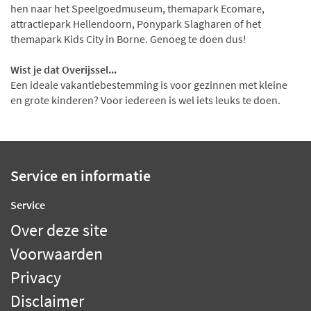
hen naar het Speelgoedmuseum, themapark Ecomare,
attractiepark Hellendoorn, Ponypark Slagharen of het
themapark Kids City in Borne. Genoeg te doen dus!
Wist je dat Overijssel...
Een ideale vakantiebestemming is voor gezinnen met kleine
en grote kinderen? Voor iedereen is wel iets leuks te doen.
Service en informatie
Service
Over deze site
Voorwaarden
Privacy
Disclaimer