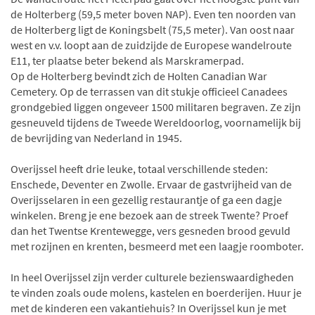
de Holterberg (59,5 meter boven NAP). Even ten noorden van
de Holterberg ligt de Koningsbelt (75,5 meter). Van oost naar
west en v.v. loopt aan de zuidzijde de Europese wandelroute
E11, ter plaatse beter bekend als Marskramerpad.
Op de Holterberg bevindt zich de Holten Canadian War
Cemetery. Op de terrassen van dit stukje officieel Canadees
grondgebied liggen ongeveer 1500 militaren begraven. Ze zijn
gesneuveld tijdens de Tweede Wereldoorlog, voornamelijk bij
de bevrijding van Nederland in 1945.
Overijssel heeft drie leuke, totaal verschillende steden:
Enschede, Deventer en Zwolle. Ervaar de gastvrijheid van de
Overijsselaren in een gezellig restaurantje of ga een dagje
winkelen. Breng je ene bezoek aan de streek Twente? Proef
dan het Twentse Krentewegge, vers gesneden brood gevuld
met rozijnen en krenten, besmeerd met een laagje roomboter.
In heel Overijssel zijn verder culturele bezienswaardigheden
te vinden zoals oude molens, kastelen en boerderijen. Huur je
met de kinderen een vakantiehuis? In Overijssel kun je met