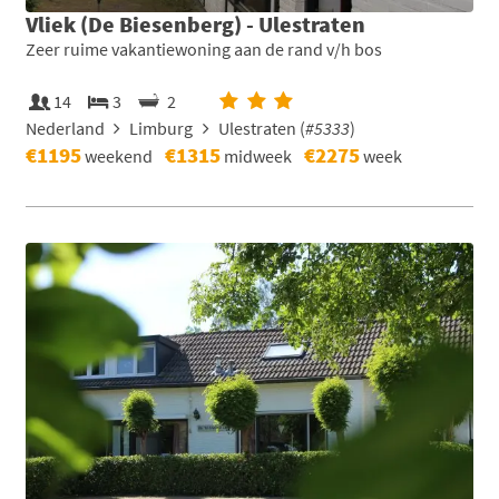
Vliek (De Biesenberg) - Ulestraten
Zeer ruime vakantiewoning aan de rand v/h bos
14
3
2
Nederland
Limburg
Ulestraten (
#5333
)
€1195
€1315
€2275
weekend
midweek
week