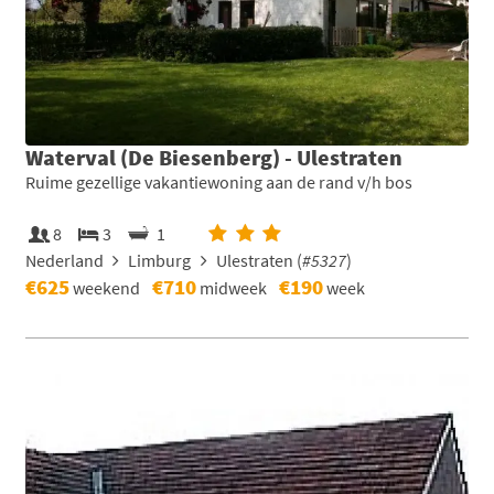
Waterval (De Biesenberg) - Ulestraten
Ruime gezellige vakantiewoning aan de rand v/h bos
8
3
1
Nederland
Limburg
Ulestraten (
#5327
)
€625
€710
€190
weekend
midweek
week