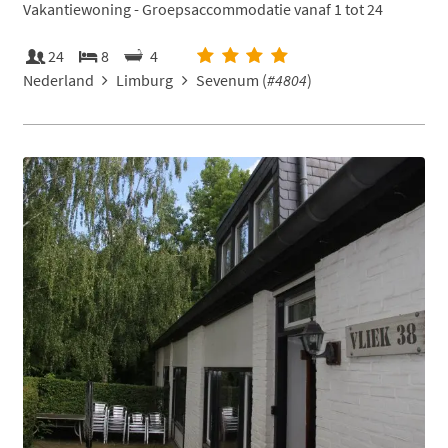
Vakantiewoning - Groepsaccommodatie vanaf 1 tot 24
24
8
4
Nederland
Limburg
Sevenum (
#4804
)