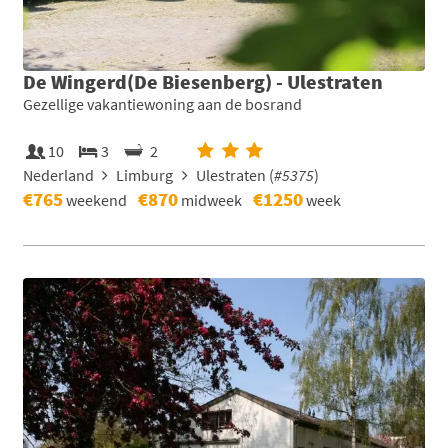
De Wingerd(De Biesenberg) - Ulestraten
Gezellige vakantiewoning aan de bosrand
10
3
2
Nederland
Limburg
Ulestraten (
#5375
)
€765
€870
€1250
weekend
midweek
week