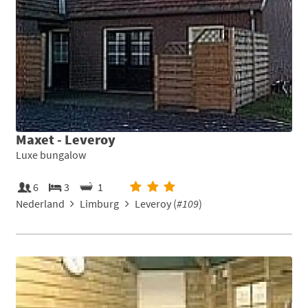
Maxet - Leveroy
Luxe bungalow
6
3
1
Nederland
Limburg
Leveroy (
#109
)